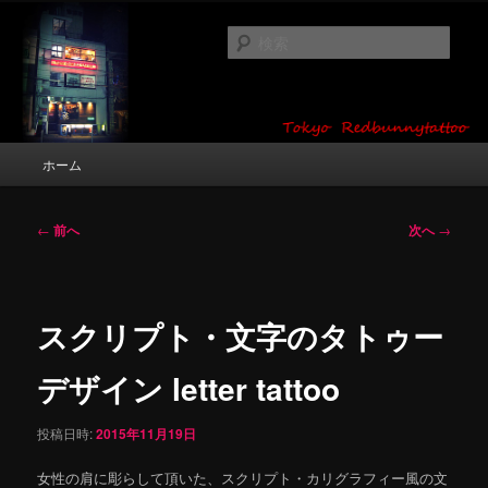
メ
タトゥーデザイン・画像の紹介（和彫り・ワンポイント・girl tattoo）
イ
検
ン
索
コ
東京 タトゥースタジオ 吉祥寺 Red
ン
テ
Bunny Tattoo タトゥーデザイン・タ
ン
メ
ホーム
トゥー画像
ツ
イ
へ
ン
移
メ
投
←
前へ
次へ
→
動
ニ
稿
ュ
ナ
ー
ビ
ゲ
スクリプト・文字のタトゥー
ー
シ
デザイン letter tattoo
ョ
ン
投稿日時:
2015年11月19日
女性の肩に彫らして頂いた、スクリプト・カリグラフィー風の文