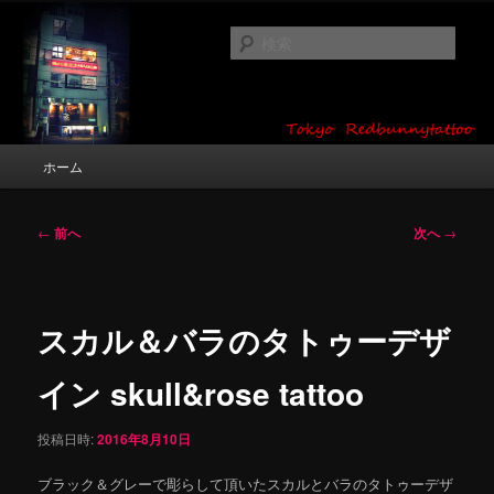
メ
タトゥーデザイン・画像の紹介（和彫り・ワンポイント・girl tattoo）
イ
検
ン
索
コ
東京 タトゥースタジオ 吉祥寺 Red
ン
テ
Bunny Tattoo タトゥーデザイン・タ
ン
メ
ホーム
トゥー画像
ツ
イ
へ
ン
移
メ
投
←
前へ
次へ
→
動
ニ
稿
ュ
ナ
ー
ビ
ゲ
スカル＆バラのタトゥーデザ
ー
シ
イン skull&rose tattoo
ョ
ン
投稿日時:
2016年8月10日
ブラック＆グレーで彫らして頂いたスカルとバラのタトゥーデザ