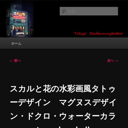
メ
タトゥーデザイン・画像の紹介（和彫り・ワンポイント・girl tattoo）
イ
検
ン
索
コ
東京 タトゥースタジオ 吉祥寺 Red
ン
テ
Bunny Tattoo タトゥーデザイン・タ
ン
メ
ホーム
トゥー画像
ツ
イ
へ
ン
移
メ
投
←
前へ
次へ
→
動
ニ
稿
ュ
ナ
ー
ビ
ゲ
スカルと花の水彩画風タトゥ
ー
シ
ーデザイン マグヌスデザイ
ョ
ン
ン・ドクロ・ウォーターカラ