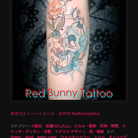
東京のタトゥースタジオ 吉祥寺 Redbunnytattoo
カテゴリー:
☆部位・前腕(ぜんわん)
、
スカル・骸骨・死神・野晒
、
ス
ケッチ・デッサン・水彩
、
マグヌス デザイン
、
花・植物
タグ:
flower
、
skull
、
water color
、
ウォーターカラー
、
スカル
、
タトゥーデ