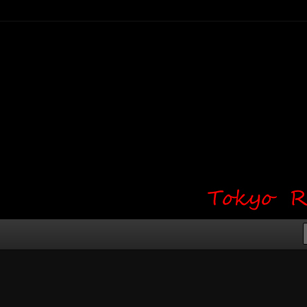
り・ワンポイント・girl tattoo）
タジオ 吉祥寺 Red Bunny
タトゥーデザイン・タトゥー画像