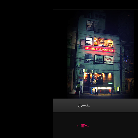
メ
タトゥーデザイン・画像の紹介（和彫
イ
ン
東京 タトゥース
コ
Tattoo 
ン
テ
ン
ツ
へ
移
動
メ
ホーム
イ
ン
メ
投
←
前へ
ニ
稿