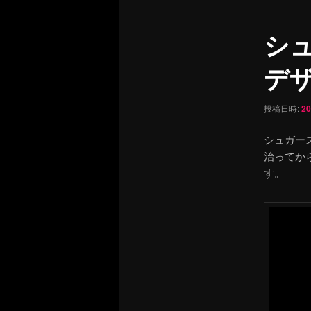
ュ
ナ
ー
ビ
シ
ゲ
ー
デザイ
シ
ョ
ン
投稿日時:
2
シュガー
治ってか
す。