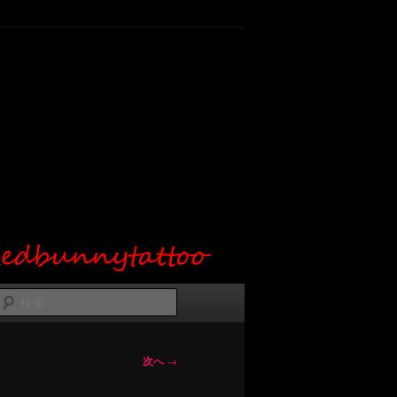
検
索
次へ
→