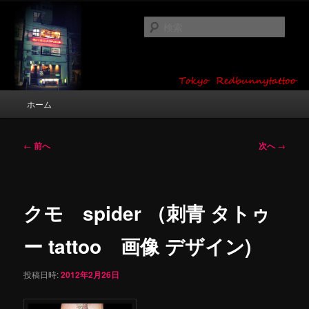
メ
タトゥーデザイン・画像の紹介（和彫り・ワンポイント・girl tattoo）
イ
検
ン
索
コ
東京 タトゥースタジオ 吉祥寺 Red
ン
テ
Bunny Tattoo タトゥーデザイン・タ
ン
メ
ホーム
トゥー画像
ツ
イ
へ
ン
移
メ
投
←
前へ
次へ
→
動
ニ
稿
ュ
ナ
ー
ビ
ゲ
クモ spider （刺青 タトゥ
ー
シ
ー tattoo 画像 デザイン)
ョ
ン
投稿日時:
2012年2月26日