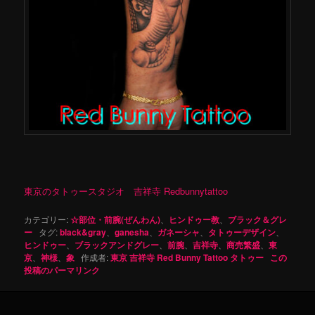
東京のタトゥースタジオ 吉祥寺 Redbunnytattoo
カテゴリー:
☆部位・前腕(ぜんわん)
、
ヒンドゥー教
、
ブラック＆グレ
ー
タグ:
black&gray
、
ganesha
、
ガネーシャ
、
タトゥーデザイン
、
ヒンドゥー
、
ブラックアンドグレー
、
前腕
、
吉祥寺
、
商売繁盛
、
東
京
、
神様
、
象
作成者:
東京 吉祥寺 Red Bunny Tattoo タトゥー
この
投稿のパーマリンク