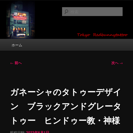
メ
タトゥーデザイン・画像の紹介（和彫り・ワンポイント・girl tattoo）
イ
検
ン
索
コ
東京 タトゥースタジオ 吉祥寺 Red
ン
テ
Bunny Tattoo タトゥーデザイン・タ
ン
メ
ホーム
トゥー画像
ツ
イ
へ
ン
移
メ
投
←
前へ
次へ
→
動
ニ
稿
ュ
ナ
ー
ビ
ゲ
ガネーシャのタトゥーデザイ
ー
シ
ン ブラックアンドグレータ
ョ
ン
トゥー ヒンドゥー教・神様
投稿日時:
2023年6月1日