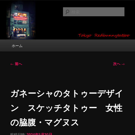
メ
タトゥーデザイン・画像の紹介（和彫り・ワンポイント・girl tattoo）
イ
検
ン
索
コ
東京 タトゥースタジオ 吉祥寺 Red
ン
テ
Bunny Tattoo タトゥーデザイン・タ
ン
メ
ホーム
トゥー画像
ツ
イ
へ
ン
移
メ
投
←
前へ
次へ
→
動
ニ
稿
ュ
ナ
ー
ビ
ゲ
ガネーシャのタトゥーデザイ
ー
シ
ン スケッチタトゥー 女性
ョ
ン
の脇腹・マグヌス
投稿日時:
2024年5月30日