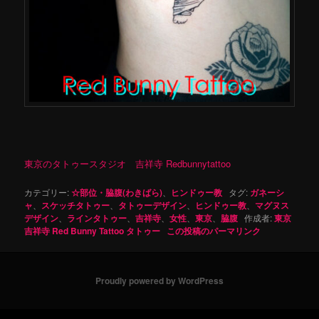
東京のタトゥースタジオ 吉祥寺 Redbunnytattoo
カテゴリー:
☆部位・脇腹(わきばら)
、
ヒンドゥー教
タグ:
ガネーシ
ャ
、
スケッチタトゥー
、
タトゥーデザイン
、
ヒンドゥー教
、
マグヌス
デザイン
、
ラインタトゥー
、
吉祥寺
、
女性
、
東京
、
脇腹
作成者:
東京
吉祥寺 Red Bunny Tattoo タトゥー
この投稿のパーマリンク
Proudly powered by WordPress