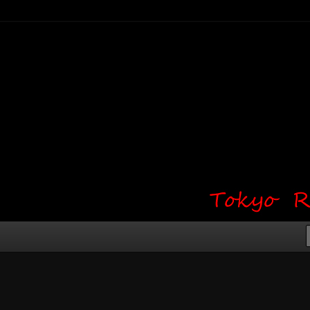
り・ワンポイント・girl tattoo）
タジオ 吉祥寺 Red Bunny
タトゥーデザイン・タトゥー画像