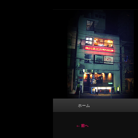
メ
タトゥーデザイン・画像の紹介（和彫
イ
ン
東京 タトゥース
コ
Tattoo 
ン
テ
ン
ツ
へ
移
動
メ
ホーム
イ
ン
メ
投
←
前へ
ニ
稿