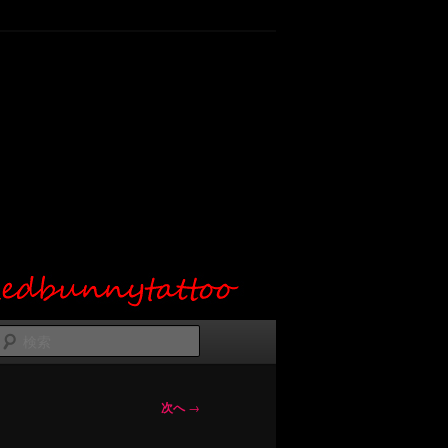
検
索
次へ
→