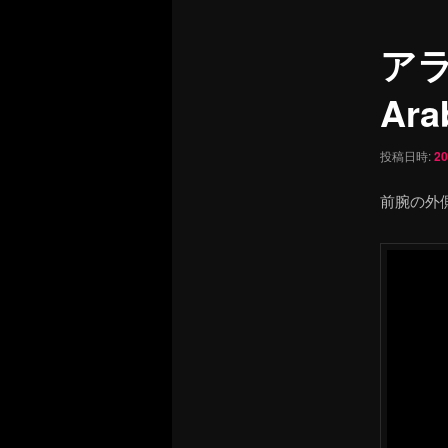
ュ
ナ
ー
ビ
ア
ゲ
ー
Arab
シ
ョ
ン
投稿日時:
2
前腕の外