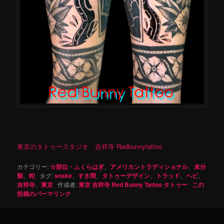
東京のタトゥースタジオ 吉祥寺 Redbunnytattoo
カテゴリー:
☆部位・ふくらはぎ
、
アメリカントラディショナル
、
未分
類
、
蛇
タグ:
snake
、
すき間
、
タトゥーデザイン
、
トラッド
、
ヘビ
、
吉祥寺
、
東京
作成者:
東京 吉祥寺 Red Bunny Tattoo タトゥー
この
投稿のパーマリンク