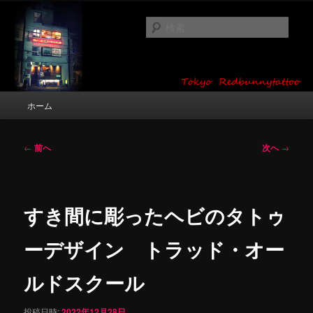
メ
タトゥーデザイン・画像の紹介（和彫り・ワンポイント・girl tattoo）
イ
検
ン
索
コ
東京 タトゥースタジオ 吉祥寺 Red
ン
テ
Bunny Tattoo タトゥーデザイン・タ
ン
メ
ホーム
トゥー画像
ツ
イ
へ
ン
移
メ
投
←
前へ
次へ
→
動
ニ
稿
ュ
ナ
ー
ビ
ゲ
すき間に彫ったヘビのタトゥ
ー
シ
ーデザイン トラッド・オー
ョ
ン
ルドスクール
投稿日時:
2022年12月28日