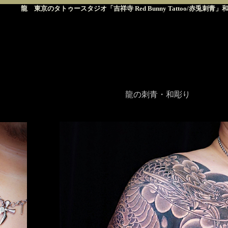
龍 東京のタトゥースタジオ「吉祥寺 Red Bunny Tattoo/赤兎刺
龍の刺青・和彫り