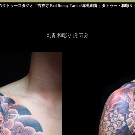
タトゥースタジオ「吉祥寺 Red Bunny Tattoo/赤兎刺青」タトゥー・和彫
刺青 和彫り 虎 五分