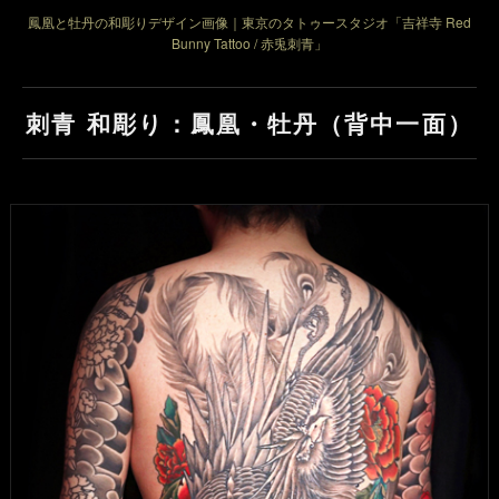
鳳凰と牡丹の和彫りデザイン画像｜東京のタトゥースタジオ「吉祥寺 Red
Bunny Tattoo / 赤兎刺青」
刺青 和彫り：鳳凰・牡丹（背中一面）